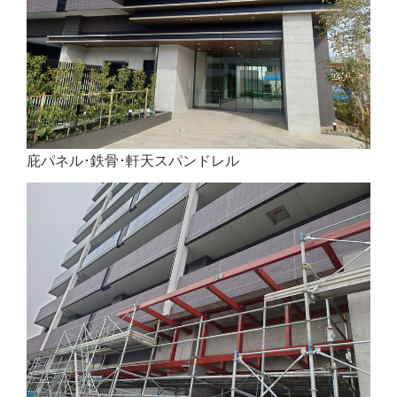
庇パネル･鉄骨･軒天スパンドレル