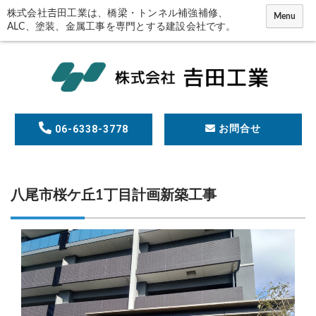
コ
株式会社𠮷田工業は、橋梁・トンネル補強補修、
Menu
ALC、塗装、金属工事を専門とする建設会社です。
ン
テ
ン
ツ
に
ス
06-6338-3778
お問合せ
キ
ッ
プ
八尾市桜ケ丘1丁目計画新築工事